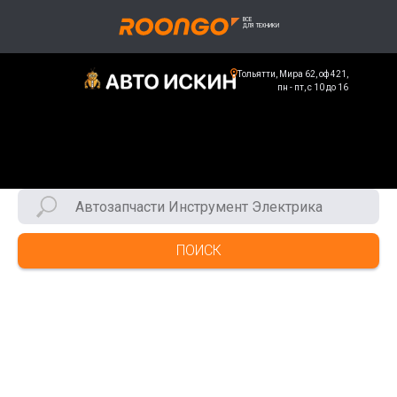
Тольятти, Мира 62, оф 421,
пн - пт, с 10 до 16
ПОИСК