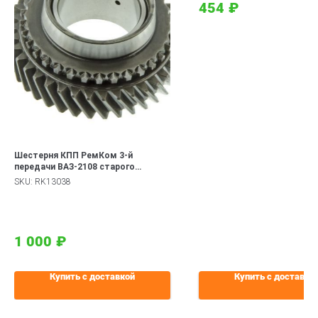
454
₽
Шестерня КПП РемКом 3-й
передачи ВАЗ-2108 старого
образца (до 10.2000 г.)
SKU:
RK13038
1 000
₽
Купить с доставкой
Купить с доставко