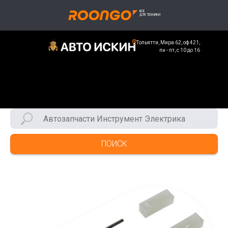
Тольятти, Мира 62, оф 421,
пн - пт, с 10 до 16
ПОИСК