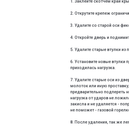
1. Заклейте скотчем край кр
2. Открутите крепеж огранич
3. Удалите со старой оси ф
4. Откройте дверь и поднимит
5. Удалите старые втулки из п
6. Установите новые втулки п
приходилась нагрузка.
7. Удалите старые оси из дв
молоток или иную проставку
предварительно подпереть 
нагрузка от ударов не ложил
закисла и не удаляется - по
не поможет - газовой горелк
8. После удаления, так же л