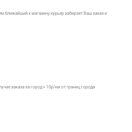
тем ближайший к магазину курьер забирает Ваш заказ и
учае заказа за город + 10р/км от границ города