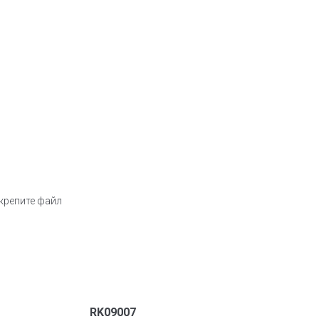
икрепите файл
RK09007