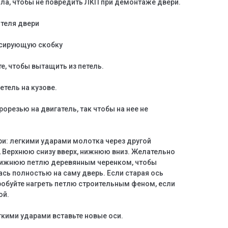
ыла, чтобы не повредить ЛКП при демонтаже двери.
ителя двери
иксирующую скобку
е, чтобы вытащить из петель.
етель на кузове.
рорезью на двигатель, так чтобы на нее не
ери: легкими ударами молотка через другой
, Верхнюю снизу вверх, нижнюю вниз. Желательно
нижнюю петлю деревянным черенком, чтобы
ась полностью на саму дверь. Если старая ось
пробуйте нагреть петлю строительным феном, если
ой.
егкими ударами вставьте новые оси.