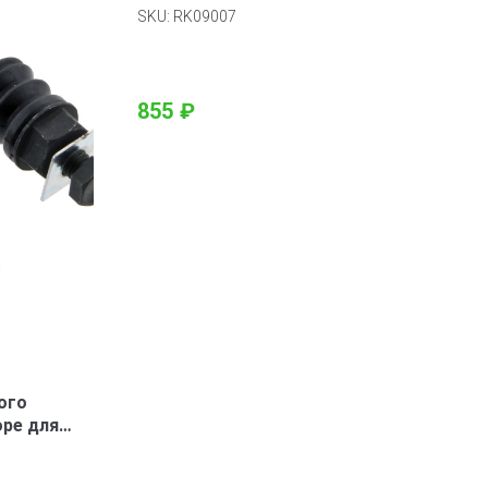
SKU:
RK09007
855
₽
ого
оре для
ником 2 шт