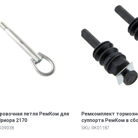
ровочная петля РемКом для
Ремкомплект тормозн
риора 2170
суппорта РемКом в сб
ВАЗ 2108-21099 с пыль
K09038
SKU:
RK01187