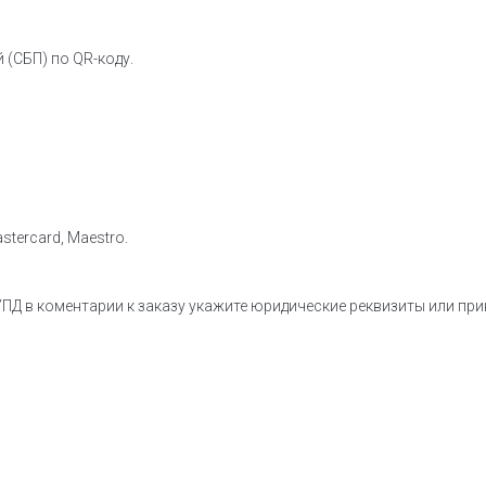
 (СБП) по QR-коду.
stercard, Maestro.
ПД в коментарии к заказу укажите юридические реквизиты или пр