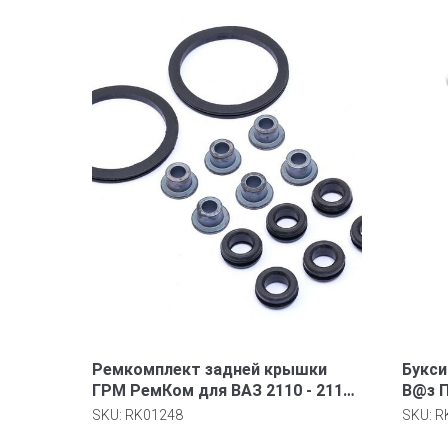
Ремкомплект задней крышки
Букси
ГРМ РемКом для ВАЗ 2110 - 2112
В@з П
(16 кл. 1.5л.)
SKU:
RK01248
SKU:
R