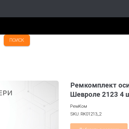
ПОИСК
Ремкомплект оси
Шевроле 2123 4 
РемКом
SKU:
RK01213_2