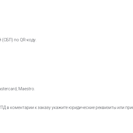
 (СБП) по QR-коду.
stercard, Maestro.
ПД в коментарии к заказу укажите юридические реквизиты или пр