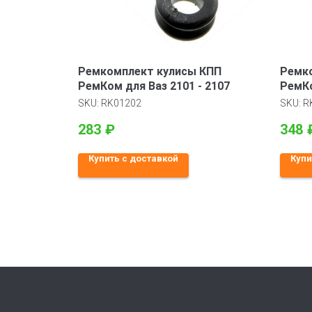
Ремкомплект кулисы КПП
Ремк
РемКом для Ваз 2101 - 2107
РемКо
обра
SKU:
RK01202
SKU:
R
283
₽
348
Купить с доставкой
Купи