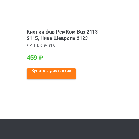
Кнопки фар РемКом Ваз 2113-
2115, Нива Шевроле 2123
SKU:
RK05016
459
₽
Купить с доставкой