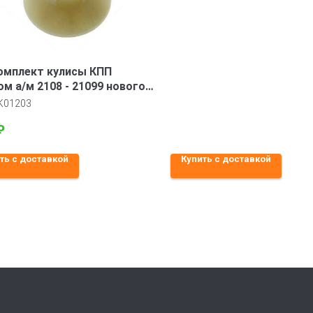
омплект кулисы КПП
м а/м 2108 - 21099 нового
зца
K01203
₽
ть с доставкой
Купить с доставкой