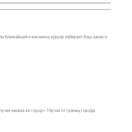
тем ближайший к магазину курьер забирает Ваш заказ и
учае заказа за город + 10р/км от границ города