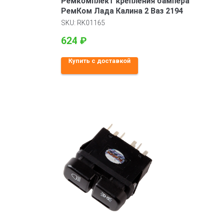
Ремкомплект крепления бампера
РемКом Лада Калина 2 Ваз 2194
SKU:
RK01165
624
₽
Купить с доставкой