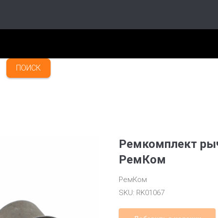
ПОИСК
Ремкомплект рыч
РемКом
РемКом
SKU:
RK01067