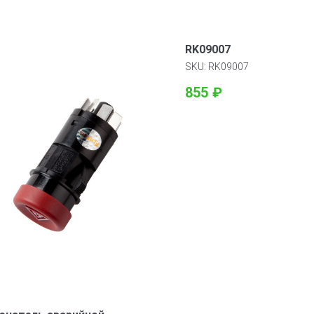
RK09007
SKU:
RK09007
855
₽