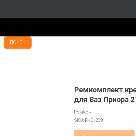
ПОИСК
Ремкомплект кр
для Ваз Приора 2
РемКом
SKU:
RK01209