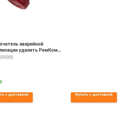
ючатель аварийной
лизации удалить РемКом
113-2115
K05005
₽
ть с доставкой
Купить с доставкой