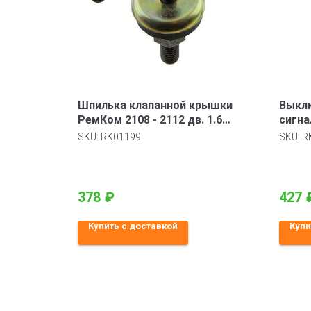
Шпилька клапанной крышки
Выкл
РемКом 2108 - 2112 дв. 1.6
сигна
(компл. 2шт)
Ваз 2
SKU:
RK01199
SKU:
R
378
₽
427
Купить с доставкой
Купи