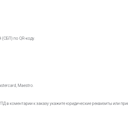
 (СБП) по QR-коду.
stercard, Maestro.
ПД в коментарии к заказу укажите юридические реквизиты или пр