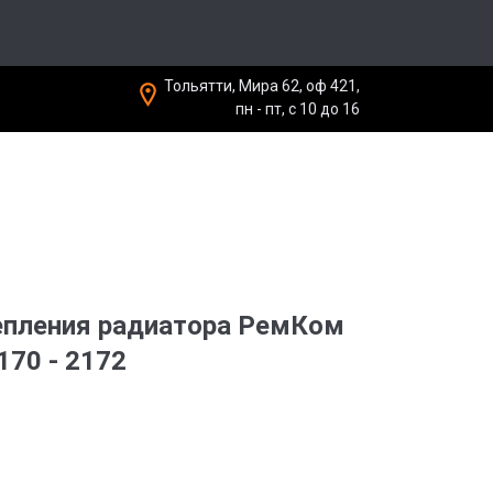
Тольятти, Мира 62, оф 421,
пн - пт, с 10 до 16
епления радиатора РемКом
170 - 2172