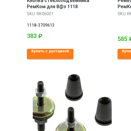
Кнопка стеклоподъемника
Ремко
РемКом для В@з 1118
РемКо
Приор
SKU:
RK06001
SKU:
R
1118-3709613
383
₽
585
Купить с доставкой
Купи