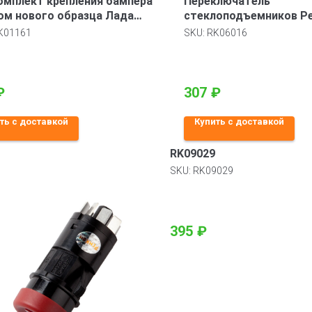
мплект крепления бампера
Переключатель
м нового образца Лада
стеклоподъемников Р
а 2170-2172
21093 с рамкой
K01161
SKU:
RK06016
₽
307
₽
ть с доставкой
Купить с доставкой
RK09029
SKU:
RK09029
395
₽