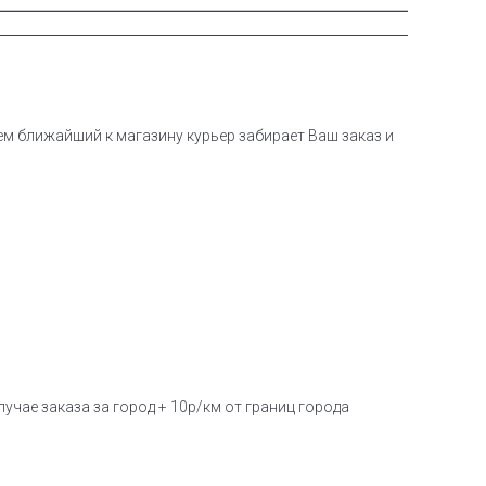
тем ближайший к магазину курьер забирает Ваш заказ и
учае заказа за город + 10р/км от границ города