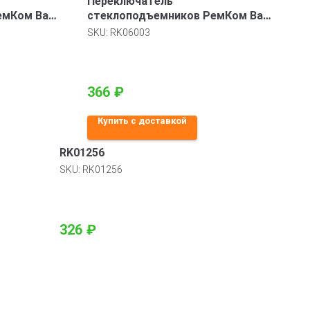
Переключатель
емКом Ваз
стеклоподъемников РемКом Ваз
Приора 2170
SKU:
RK06003
366
₽
Купить с доставкой
RK01256
SKU:
RK01256
326
₽