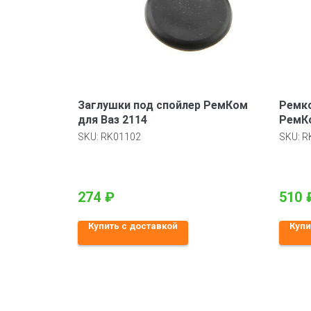
Заглушки под спойлер РемКом
Ремко
для Ваз 2114
РемКо
Калин
SKU:
RK01102
SKU:
R
274
₽
510
Купить с доставкой
Купи