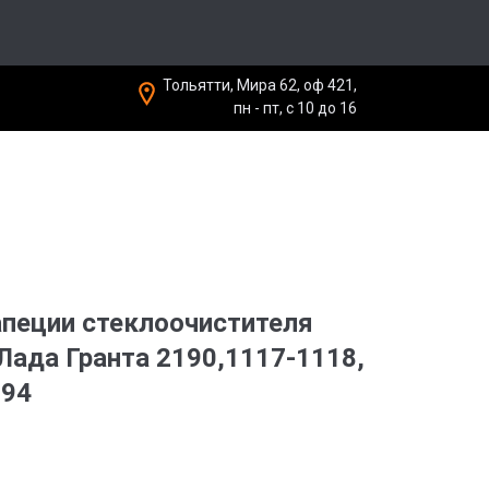
Тольятти, Мира 62, оф 421,
пн - пт, с 10 до 16
пеции стеклоочистителя
Лада Гранта 2190,1117-1118,
194