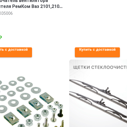
ючатель вентилятора
теля РемКом Ваз 2101,2103,
K05006
₽
ть с доставкой
Купить с доставкой