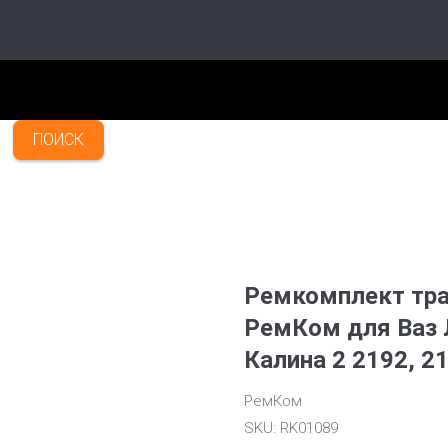
ПОИСК
Ремкомплект тра
РемКом для Ваз 
Калина 2 2192, 2
РемКом
SKU:
RK01089