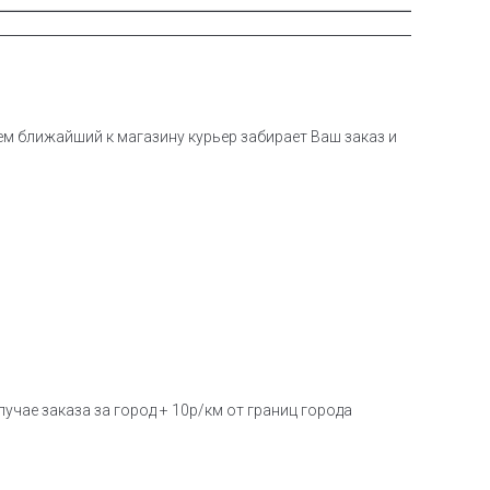
тем ближайший к магазину курьер забирает Ваш заказ и
учае заказа за город + 10р/км от границ города