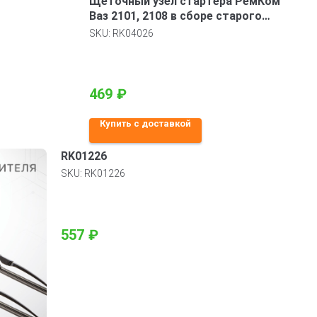
Щеточный узел стартера РемКом
Ваз 2101, 2108 в сборе старого
образца
SKU:
RK04026
469
₽
Купить с доставкой
RK01226
SKU:
RK01226
557
₽