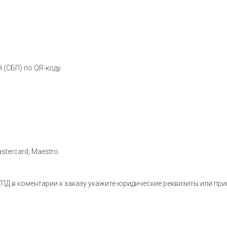
 (СБП) по QR-коду.
stercard, Maestro.
ПД в коментарии к заказу укажите юридические реквизиты или пр