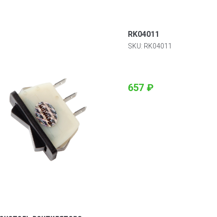
RK04011
SKU:
RK04011
657
₽