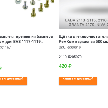
мплект крепления бампера
Щётка стеклоочистител
м для ВАЗ 1117-1119
РемКом каркасная 500 м
а
(9*11mm) 2 шт 500 мм Ла
K01167
SKU:
RK09019
Приора 2170 Нива Шеврол
Ваз 2113-2115 2110- 2112
2110-5205070
420
₽
₽
ть с доставкой
Купить с доставкой