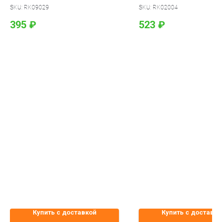
SKU:
RK09029
SKU:
RK02004
395
₽
523
₽
Купить с доставкой
Купить с доставко