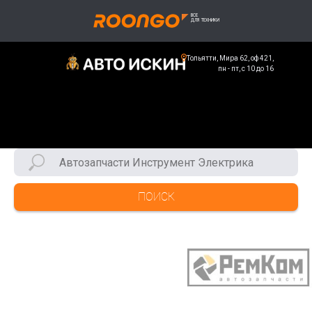
Тольятти, Мира 62, оф 421,
пн - пт, с 10 до 16
ПОИСК