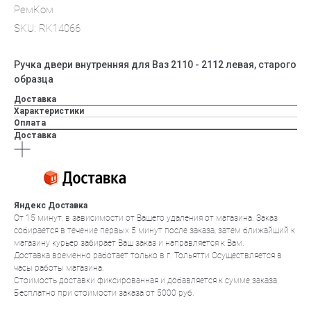
РемКом
SKU:
RK14066
Ручка двери внутренняя для Ваз 2110 - 2112 левая, старого
образца
Доставка
Характеристики
Оплата
Доставка
Яндекс Доставка
От 15 минут, в зависимости от Вашего удаления от магазина. Заказ
собирается в течение первых 5 минут после заказа, затем ближайший к
магазину курьер забирает Ваш заказ и направляется к Вам.
Доставка временно работает только в г. Тольятти Осуществляется в
часы работы магазина.
Стоимость доставки фиксированная и добавляется к сумме заказа.
Бесплатно при стоимости заказа от 5000 руб.