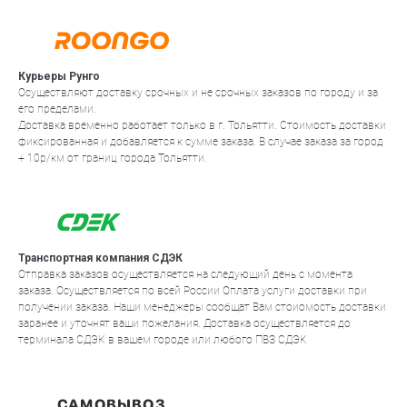
Курьеры Рунго
Осуществляют доставку срочных и не срочных заказов по городу и за
его пределами.
Доставка временно работает только в г. Тольятти. Стоимость доставки
фиксированная и добавляется к сумме заказа. В случае заказа за город
+ 10р/км от границ города Тольятти.
Транспортная компания СДЭК
Отправка заказов осуществляется на следующий день с момента
заказа. Осуществляется по всей России Оплата услуги доставки при
получении заказа. Наши менеджеры сообщат Вам стоиомость доставки
заранее и уточнят ваши пожелания. Доставка осуществляется до
терминала СДЭК в вашем городе или любого ПВЗ СДЭК