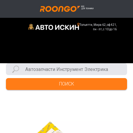
Тольятти, Мира 62, оф 421,
пн - пт, с 10 до 16
ПОИСК