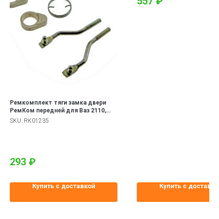
557
₽
Ремкомплект тяги замка двери
РемКом передней для Ваз 2110,
2111, 2112, Приора 2170, 2171, 2172
SKU:
RK01235
293
₽
Купить с доставкой
Купить с доставко