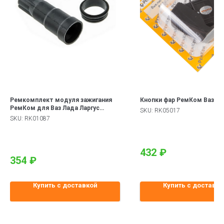
Ремкомплект модуля зажигания
Кнопки фар РемКом Ваз 21
РемКом для Ваз Лада Ларгус
SKU:
RK05017
Largus , Рено Логан, Сандеро, Рено
SKU:
RK01087
Дастер Duster (двиг. 16-кл.)
432
₽
354
₽
Купить с доставкой
Купить с доставко