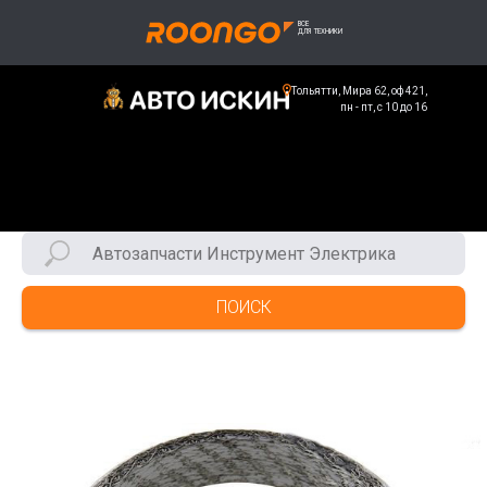
Тольятти, Мира 62, оф 421,
пн - пт, с 10 до 16
ПОИСК